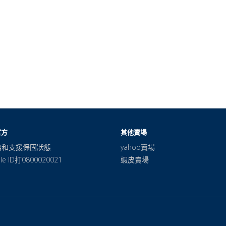
官方
其他賣場
務和支援保固狀態
yahoo賣場
e ID打0800020021
蝦皮賣場