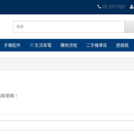
07-3711037
手機配件
3C生活家電
購物流程
二手機專區
遊戲館
的新密碼！